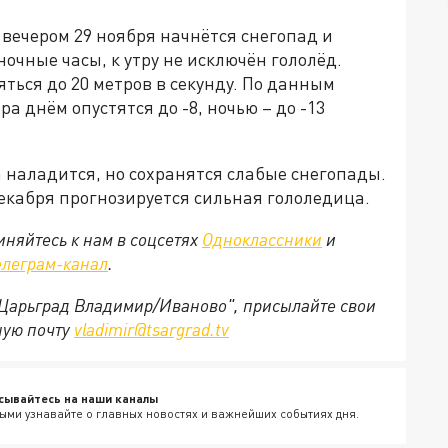
 вечером 29 ноября начнётся снегопад и
ночные часы, к утру не исключён гололёд.
яться до 20 метров в секунду. По данным
 днём опустятся до -8, ночью – до -13
а наладится, но сохранятся слабые снегопады.
екабря прогнозируется сильная гололедица.
няйтесь к нам в соцсетях
Одноклассники
и
елеграм-канал
.
 "Царьград Владимир/Иваново", присылайте свои
ную почту
vladimir@tsargrad.tv
сывайтесь на наши каналы
ыми узнавайте о главных новостях и важнейших событиях дня.