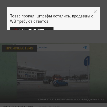
Товар пропал, штрафы остались: продавцы с
WB требуют ответов
В ПРЯМОМ ЭФИРЕ:
ПРОИСШЕСТВИЯ
СКРИНШОТ ИЗ TELEGRAM-КАНАЛА «PODSLUSHANO_V_DOBROM»/T.ME
ВИКТОРИЯ КУЗНЕЦОВА
21 НОЯБРЯ 10:18