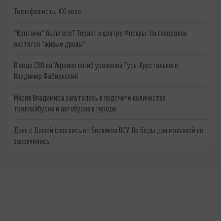
Технофашисты XXI века
"Кротами" были все? Теракт в центре Москвы: На генералов
охотятся "живые дроны"
В ходе СВО на Украине погиб уроженец Гусь-Хрустального
Владимир Фабианский
Мэрия Владимира запуталась в подсчете количества
троллейбусов и автобусов в городе
Даня с Дашей спаслись от боевиков ВСУ. Но беды для малышей не
закончились