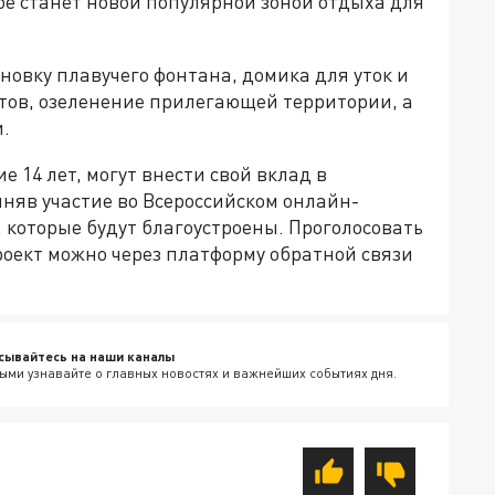
ое станет новой популярной зоной отдыха для
новку плавучего фонтана, домика для уток и
ов, озеленение прилегающей территории, а
.
е 14 лет, могут внести свой вклад в
няв участие во Всероссийском онлайн-
 которые будут благоустроены. Проголосовать
оект можно через платформу обратной связи
сывайтесь на наши каналы
ыми узнавайте о главных новостях и важнейших событиях дня.