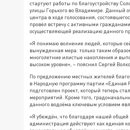
стартуют работы по благоустройству Сол
улицы Горького во Владимире. Данный о
центра в ходе голосования, состоявшегос
провёл встречу с активными гражданам
осуществляющей реализацию данного пр
«Я понимаю волнение людей, которые сей
вынужденная мера: только таким образо
многолетние илистые накопления и выпо
высоком уровне», – пояснил Сергей Волко
По предложению местных жителей благо
в Народную программу партии «Единая Р
подготовлен проект, который теперь ста
мероприятий. Кроме того, градоначальни
данного водоёма ключевым условием явл
«Я убеждён, что благодаря нашей общей 
администрация действуют как единая к