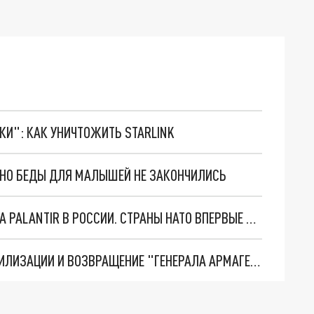
ТКИ": КАК УНИЧТОЖИТЬ STARLINK
. НО БЕДЫ ДЛЯ МАЛЫШЕЙ НЕ ЗАКОНЧИЛИСЬ
"ОЧЕНЬ ПЛОХИЕ НОВОСТИ": БОЛЬШАЯ ОШИБКА PALANTIR В РОССИИ. СТРАНЫ НАТО ВПЕРВЫЕ ЗА СВО ОСТАНОВИЛИ ПОСТАВКИ ОРУЖИЯ. ВСУ ТЕРЯЮТ ПРИГРАНИЧЬЕ?
ТРИ ГЛАВНЫХ ИНСАЙДА ОБ СВО. ОТМЕНА МОБИЛИЗАЦИИ И ВОЗВРАЩЕНИЕ "ГЕНЕРАЛА АРМАГЕДДОНА"? ОТЛИЧНЫЕ НОВОСТИ, КОТОРЫЕ ЖДАЛИ ВСЕ