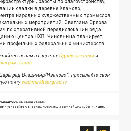
фраструктуры, работы по благоустройству,
ации свалки в деревне Хламово,
Центра народных художественных промыслов,
лекательных мероприятий. Светлана Орлова
ач по оперативной передислокации ряда
озданию Центра НХП. Чиновница планирует
ями профильных федеральных министерств.
няйтесь к нам в соцсетях
Одноклассники
и
елеграм-канал
.
 "Царьград Владимир/Иваново", присылайте свои
ную почту
vladimir@tsargrad.tv
сывайтесь на наши каналы
ыми узнавайте о главных новостях и важнейших событиях дня.