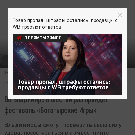
Товар пропал, штрафы остались: продавцы с
WB требуют ответов
В ПРЯМОМ ЭФИРЕ:
ОБЩЕСТВО
АДМИНИСТРАЦИЯ ВЛАДИМИРСКОЙ ОБЛАСТИ
ВИКТОРИЯ КУЗНЕЦОВА
15 ИЮНЯ 08:01
ПОДПИШИТЕСЬ:
Во Владимире в шестой раз пройдет
фестиваль «Богатырские Игры»
Владимирцы смогут проверить свою силу
удара, посостязаться в армрестлинге,