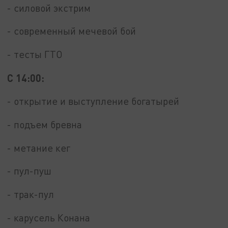
- силовой экстрим
- современный мечевой бой
- тесты ГТО
С 14:00:
- открытие и выступление богатырей
- подъем бревна
- метание кег
- пул-пуш
- трак-пул
- карусель Конана