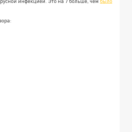
русной инфекцией. Это на 7 больше, чем
было
зора: