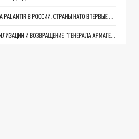
"ОЧЕНЬ ПЛОХИЕ НОВОСТИ": БОЛЬШАЯ ОШИБКА PALANTIR В РОССИИ. СТРАНЫ НАТО ВПЕРВЫЕ ЗА СВО ОСТАНОВИЛИ ПОСТАВКИ ОРУЖИЯ. ВСУ ТЕРЯЮТ ПРИГРАНИЧЬЕ?
ТРИ ГЛАВНЫХ ИНСАЙДА ОБ СВО. ОТМЕНА МОБИЛИЗАЦИИ И ВОЗВРАЩЕНИЕ "ГЕНЕРАЛА АРМАГЕДДОНА"? ОТЛИЧНЫЕ НОВОСТИ, КОТОРЫЕ ЖДАЛИ ВСЕ