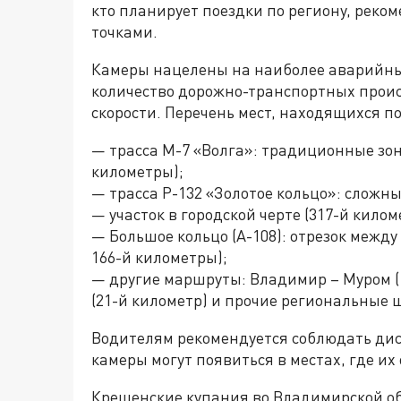
кто планирует поездки по региону, реко
точками.
Камеры нацелены на наиболее аварийные
количество дорожно-транспортных прои
скорости. Перечень мест, находящихся п
— трасса М-7 «Волга»: традиционные зоны
километры);
— трасса Р-132 «Золотое кольцо»: сложные
— участок в городской черте (317-й килом
— Большое кольцо (А-108): отрезок межд
166-й километры);
— другие маршруты: Владимир – Муром (1
(21-й километр) и прочие региональные ш
Водителям рекомендуется соблюдать дис
камеры могут появиться в местах, где и
Крещенские купания во Владимирской о