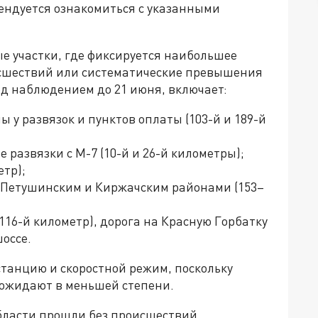
мендуется ознакомиться с указанными
 участки, где фиксируется наибольшее
сшествий или систематические превышения
од наблюдением до 21 июня, включает:
 у развязок и пунктов оплаты (103-й и 189-й
 развязки с М-7 (10-й и 26-й километры);
етр);
у Петушинским и Киржачским районами (153–
16-й километр), дорога на Красную Горбатку
оссе.
танцию и скоростной режим, поскольку
х ожидают в меньшей степени.
бласти прошли без происшествий.