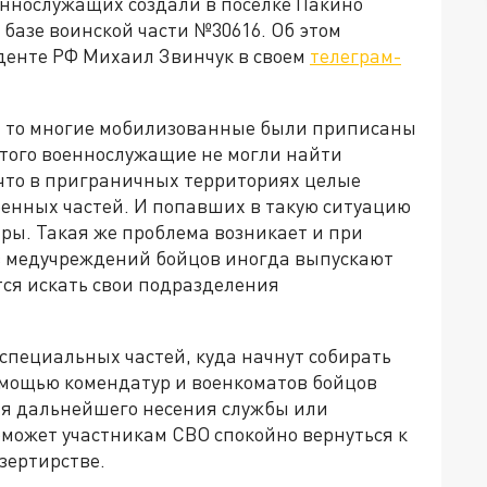
ннослужащих создали в поселке Пакино
 базе воинской части №30616. Об этом
денте РФ Михаил Звинчук в своем
телеграм-
о, то многие мобилизованные были приписаны
этого военнослужащие не могли найти
, что в приграничных территориях целые
оенных частей. И попавших в такую ситуацию
ры. Такая же проблема возникает и при
з медучреждений бойцов иногда выпускают
тся искать свои подразделения
 специальных частей, куда начнут собирать
омощью комендатур и военкоматов бойцов
ля дальнейшего несения службы или
поможет участникам СВО спокойно вернуться к
зертирстве.