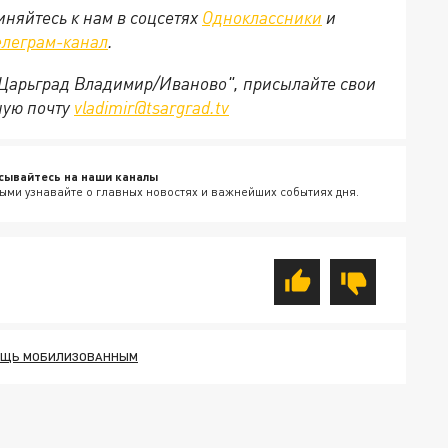
няйтесь к нам в соцсетях
Одноклассники
и
елеграм-канал
.
 "Царьград Владимир/Иваново", присылайте свои
ную почту
vladimir@tsargrad.tv
сывайтесь на наши каналы
ыми узнавайте о главных новостях и важнейших событиях дня.
ЩЬ МОБИЛИЗОВАННЫМ