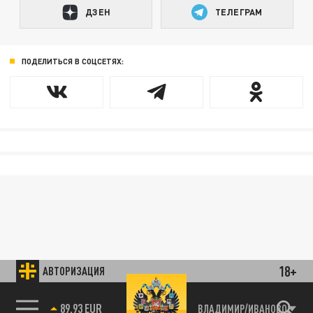
ДЗЕН
ТЕЛЕГРАМ
ПОДЕЛИТЬСЯ В СОЦСЕТЯХ:
18+
АВТОРИЗАЦИЯ
ВЛАДИМИР/ИВАНОВО
85.64 BRENT
89.93 EUR