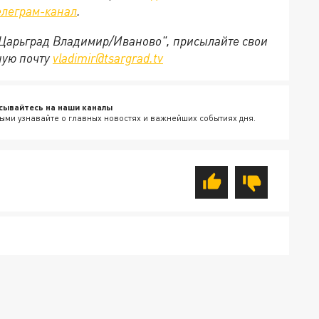
елеграм-канал
.
 "Царьград Владимир/Иваново", присылайте свои
ную почту
vladimir@tsargrad.tv
сывайтесь на наши каналы
ыми узнавайте о главных новостях и важнейших событиях дня.