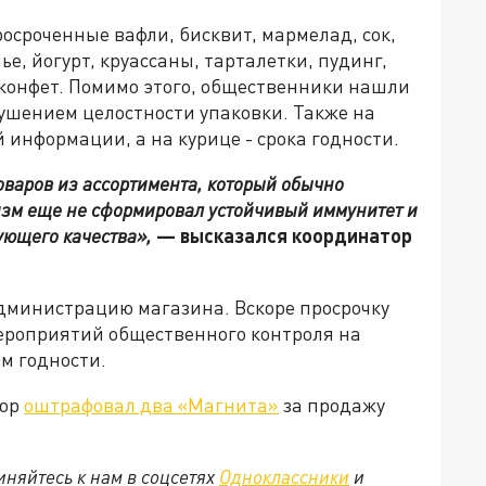
осроченные вафли, бисквит, мармелад, сок,
ье, йогурт, круассаны, тарталетки, пудинг,
а конфет. Помимо этого, общественники нашли
рушением целостности упаковки. Также на
 информации, а на курице - срока годности.
товаров из ассортимента, который обычно
изм еще не сформировал устойчивый иммунитет и
ующего качества»,
— высказался координатор
администрацию магазина. Вскоре просрочку
мероприятий общественного контроля на
м годности.
зор
оштрафовал два «Магнита»
за продажу
няйтесь к нам в соцсетях
Одноклассники
и