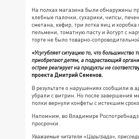
На полках магазина были обнаружены пр
хлебные палочки, сухарики, чипсы, печен
сметана, кефир, три лотка яиц и коробк
пельмени, томатную пасту и йогурт с на
торте не было товарно-сопроводительной
«Усугубляет ситуацию то, что большинство 
приобретают детям, а подрастающий орган
острее реагирует на продукты не соответств
проекта Дмитрий Семенов.
В результате о нарушениях сообщили в 
убрали с витрин. Но после завершения 
полки вернули конфеты с истекшим сроко
Напомним, во Владимире Роспотребнад
просрочки.
Уважаемые читатели «Царьграда», присоеди