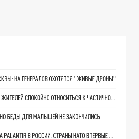
ОСКВЫ: НА ГЕНЕРАЛОВ ОХОТЯТСЯ "ЖИВЫЕ ДРОНЫ"
ГУБЕРНАТОР ИВАНОВСКОЙ ОБЛАСТИ ПРИЗВАЛ ЖИТЕЛЕЙ СПОКОЙНО ОТНОСИТЬСЯ К ЧАСТИЧНОЙ МОБИЛИЗАЦИИ
. НО БЕДЫ ДЛЯ МАЛЫШЕЙ НЕ ЗАКОНЧИЛИСЬ
"ОЧЕНЬ ПЛОХИЕ НОВОСТИ": БОЛЬШАЯ ОШИБКА PALANTIR В РОССИИ. СТРАНЫ НАТО ВПЕРВЫЕ ЗА СВО ОСТАНОВИЛИ ПОСТАВКИ ОРУЖИЯ. ВСУ ТЕРЯЮТ ПРИГРАНИЧЬЕ?