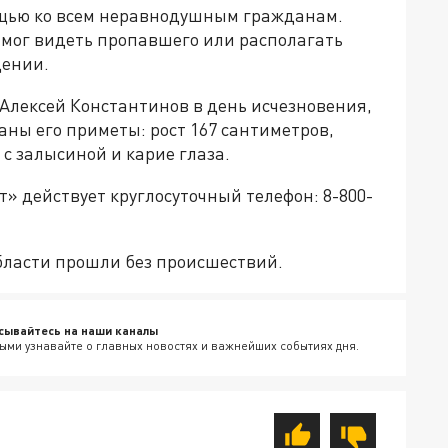
щью ко всем неравнодушным гражданам.
в мог видеть пропавшего или располагать
дении.
 Алексей Константинов в день исчезновения,
аны его приметы: рост 167 сантиметров,
с залысиной и карие глаза.
» действует круглосуточный телефон: 8-800-
бласти прошли без происшествий.
сывайтесь на наши каналы
ыми узнавайте о главных новостях и важнейших событиях дня.