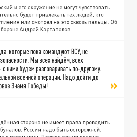
ий и его окружение не могут чувствовать
ательно будет привлекать тех людей, кто
пления или смотрел на это сквозь пальцы. Об
обороне Андрей Картаполов.
ода, которые пока командуют ВСУ, не
зопасности. Мы всех найдём, всех
– с ними будем разговаривать по-другому.
альной военной операции. Надо дойти до
новое Знамя Победы!
дённая сторона не имеет права проводить
уналов. России надо быть осторожной,
я о перемирии. Русская армия должна