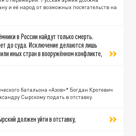
ану и её народ от возможных посягательств на
мники в России найдут только смерть.
ает до суда. Исключение делаются лишь
х или иных стран в вооружённом конфликте,
еского батальона «Азов»* Богдан Кротевич
ксандру Сырскому подать в отставку.
ырский должен уйти в отставку,