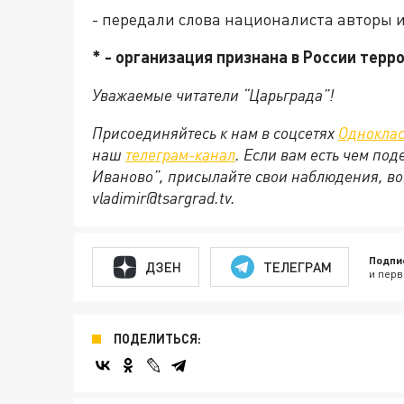
- передали слова националиста авторы 
* - организация признана в России терр
Уважаемые читатели “Царьграда”!
Присоединяйтесь к нам в соцсетях
Однокла
наш
телеграм-канал
. Если вам есть чем по
Иваново”, присылайте свои наблюдения, во
vladimir@tsargrad.
tv
.
Подпи
ДЗЕН
ТЕЛЕГРАМ
и перв
ПОДЕЛИТЬСЯ: