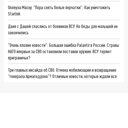
Оплеуха Маску. "Пора снять белые перчатки": Как уничтожить
Starlink
Даня с Дашей спаслись от боевиков ВСУ. Но беды для малышей не
закончились
"Очень плохие новости": Большая ошибка Palantir в России. Страны
НАТО впервые за СВО остановили поставки оружия. ВСУ теряют
приграничье?
Три главных инсайда об СВО. Отмена мобилизации и возвращение
"генерала Армагеддона"? Отличные новости, которые ждали все