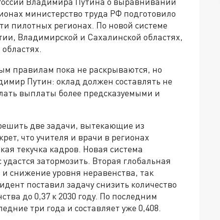
России Владимира Путина о выравнивании
гионах министерство труда РФ подготовило
ти пилотных регионах. По новой системе
ртии, Владимирской и Сахалинской областях,
 областях.
ым правилам пока не раскрываются, но
адимир Путин: оклад должен составлять не
елать выплаты более предсказуемыми и
решить две задачи, вытекающие из
ет, что учителя и врачи в регионах
кая текучка кадров. Новая система
с удастся затормозить. Вторая глобальная
 и снижение уровня неравенства, так
дент поставил задачу снизить количество
тва до 0,37 к 2030 году. По последним
дние три года и составляет уже 0,408.