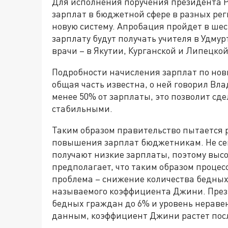
Для исполнения поручения президента 
зарплат в бюджетной сфере в разных ре
новую систему. Апробация пройдет в шес
зарплату будут получать учителя в Удму
врачи – в Якутии, Курганской и Липецкой
Подробности начисления зарплат по нов
общая часть известна, о ней говорил Вл
менее 50% от зарплаты, это позволит сд
стабильными.
Таким образом правительство пытается 
повышения зарплат бюджетникам. Не секр
получают низкие зарплаты, поэтому высо
предполагает, что таким образом процес
проблема – снижение количества бедных
называемого коэффициента Джини. Прези
бедных граждан до 6% и уровень неравенс
данным, коэффициент Джини растет после