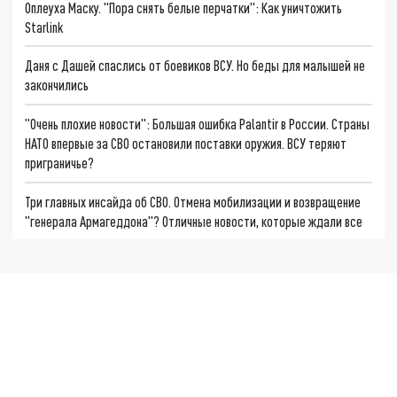
Оплеуха Маску. "Пора снять белые перчатки": Как уничтожить
Starlink
Даня с Дашей спаслись от боевиков ВСУ. Но беды для малышей не
закончились
"Очень плохие новости": Большая ошибка Palantir в России. Страны
НАТО впервые за СВО остановили поставки оружия. ВСУ теряют
приграничье?
Три главных инсайда об СВО. Отмена мобилизации и возвращение
"генерала Армагеддона"? Отличные новости, которые ждали все