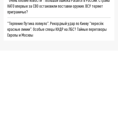
"Очень плохие новости": Большая ошибка Palantir в России. Страны
НАТО впервые за СВО остановили поставки оружия. ВСУ теряют
приграничье?
"Терпение Путина лопнуло". Рекордный удар по Киеву "пересёк
красные линии". Особые спецы КНДР на ЛБС? Тайные переговоры
Европы и Москвы