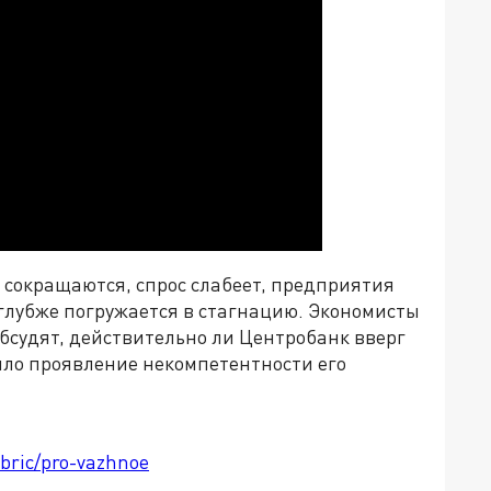
 сокращаются, спрос слабеет, предприятия
 глубже погружается в стагнацию. Экономисты
судят, действительно ли Центробанк вверг
было проявление некомпетентности его
ubric/pro-vazhnoe