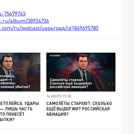
ts-75679763
x.ru/album/38934736
le.com/ru/podcast/царьград/id1849695780
16 ИЮЛЯ 15:00
КЕТПЛЕЙСА. УДАРЫ
САМОЛЁТЫ СТАРЕЮТ. СКОЛЬКО
 — ЛИШЬ ЧАСТЬ
ЕЩЁ ВЫДЕРЖИТ РОССИЙСКАЯ
ТО ПОНЕСЁТ
АВИАЦИЯ?
БЫТКИ?