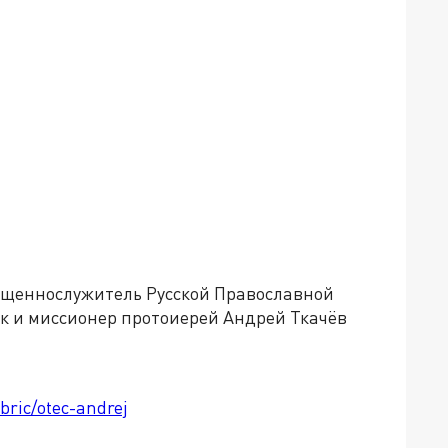
вященнослужитель Русской Православной
к и миссионер протоиерей Андрей Ткачёв
bric/otec-andrej