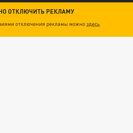
. НО БЕДЫ ДЛЯ МАЛЫШЕЙ НЕ ЗАКОНЧИЛИСЬ
ТНО ОТКЛЮЧИТЬ РЕКЛАМУ
"ОЧЕНЬ ПЛОХИЕ НОВОСТИ": БОЛЬШАЯ ОШИБКА PALANTIR В РОССИИ. СТРАНЫ НАТО ВПЕРВЫЕ ЗА СВО ОСТАНОВИЛИ ПОСТАВКИ ОРУЖИЯ. ВСУ ТЕРЯЮТ ПРИГРАНИЧЬЕ?
овиями отключения рекламы можно
здесь
ТРИ ГЛАВНЫХ ИНСАЙДА ОБ СВО. ОТМЕНА МОБИЛИЗАЦИИ И ВОЗВРАЩЕНИЕ "ГЕНЕРАЛА АРМАГЕДДОНА"? ОТЛИЧНЫЕ НОВОСТИ, КОТОРЫЕ ЖДАЛИ ВСЕ