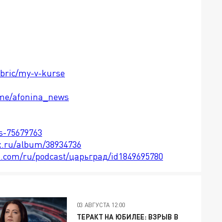
ubric/my-v-kurse
t.me/afonina_news
ts-75679763
x.ru/album/38934736
le.com/ru/podcast/царьград/id1849695780
03 АВГУСТА 12:00
ТЕРАКТ НА ЮБИЛЕЕ: ВЗРЫВ В