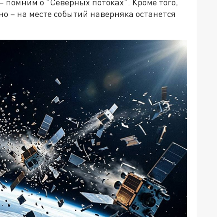
 – помним о "Северных потоках". Кроме того,
но – на месте событий наверняка останется