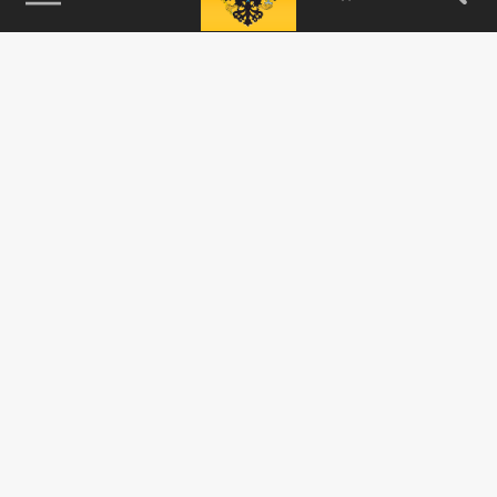
115093, г. Москва, переулок Партийный,
д.1, к.57, стр.3, эт.1, пом.I, ком.45