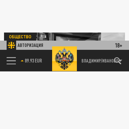
ОБЩЕСТВО
18+
АВТОРИЗАЦИЯ
85.64 BRENT
ВЛАДИМИР/ИВАНОВО
Как будет работать транспорт во
Владимире 9 мая: перекрытия улиц,
маршруты объезда
04 МАЯ 15:51
На время празднования Дня Победы во
Владимире изменится работа
общественного транспорта.