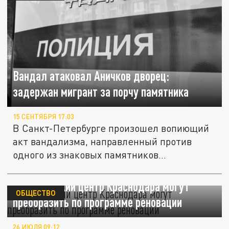
Вандал атаковал Аничков дворец:
задержан мигрант за порчу памятника
15 СЕНТЯБРЯ 17:03
В Санкт-Петербурге произошел вопиющий
акт вандализма, направленный против
одного из знаковых памятников...
Исторический центр Краснодара могут
ОБЩЕСТВО
преобразить по программе реновации
26 ИЮЛЯ 09:12