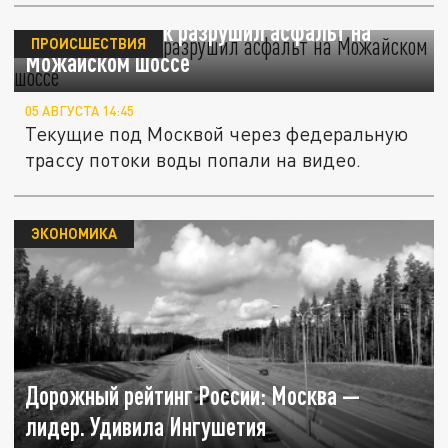
Дождевой поток разрушил асфальт на
ПРОИСШЕСТВИЯ
Можайском шоссе
05 АВГУСТА 14:45
Текущие под Москвой через федеральную
трассу потоки воды попали на видео.
ЭКОНОМИКА
Дорожный рейтинг России: Москва —
лидер. Удивила Ингушетия