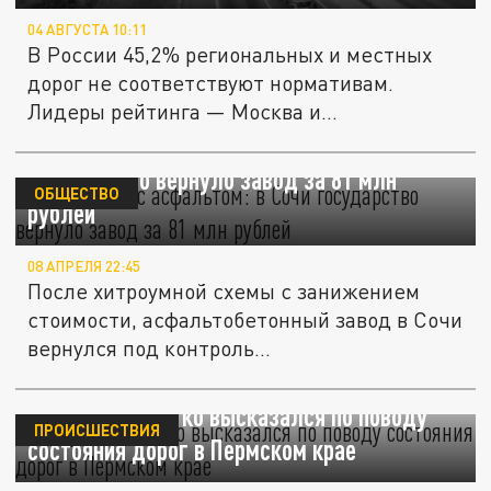
04 АВГУСТА 10:11
В России 45,2% региональных и местных
дорог не соответствуют нормативам.
Лидеры рейтинга — Москва и...
Махинации с асфальтом: в Сочи
государство вернуло завод за 81 млн
ОБЩЕСТВО
рублей
08 АПРЕЛЯ 22:45
После хитроумной схемы с занижением
стоимости, асфальтобетонный завод в Сочи
вернулся под контроль...
Губерниев жёстко высказался по поводу
ПРОИСШЕСТВИЯ
состояния дорог в Пермском крае