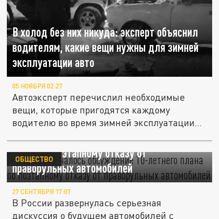
В холод без них никуда: эксперт объяснил
водителям, какие вещи нужны для зимней
эксплуатации авто
05 НОЯБРЯ 02:27
Автоэксперт перечислил необходимые
вещи, которые пригодятся каждому
водителю во время зимней эксплуатации...
В России началось обсуждение 10-летнего
плана по поэтапному отказу от
ОБЩЕСТВО
праворульных автомобилей
27 СЕНТЯБРЯ 17:07
В России развернулась серьезная
дискуссия о будущем автомобилей с