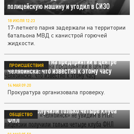
полицейскую машину и угодил в СИЗО
18 ИЮЛЯ 12:23
17-летнего парня задержали на территории
батальона МВД с канистрой горючей
жидкости.
Утечка аммиака на предприятии в центре
ПРОИСШЕСТВИЯ
Челябинска: что известно к этому часу
14 МАЯ 09:20
Прокуратура организовала проверку.
«Спартак» и «Челябинск» не увидим в РПЛ:
лицензии получили только четыре клуба
ОБЩЕСТВО
ФНЛ