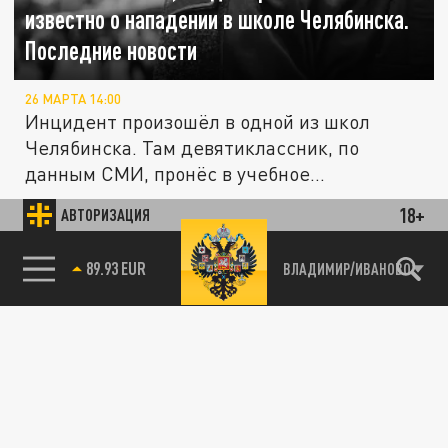
известно о нападении в школе Челябинска.
Последние новости
26 МАРТА 14:00
Инцидент произошёл в одной из школ
Челябинска. Там девятиклассник, по
данным СМИ, пронёс в учебное
заведение...
18+
АВТОРИЗАЦИЯ
ПРОИСШЕСТВИЯ
85.64 BRENT
ВЛАДИМИР/ИВАНОВО
Одна из жертв: школьница получила
ранение в голову после выстрела на уроке в
Челябинске. Подробности