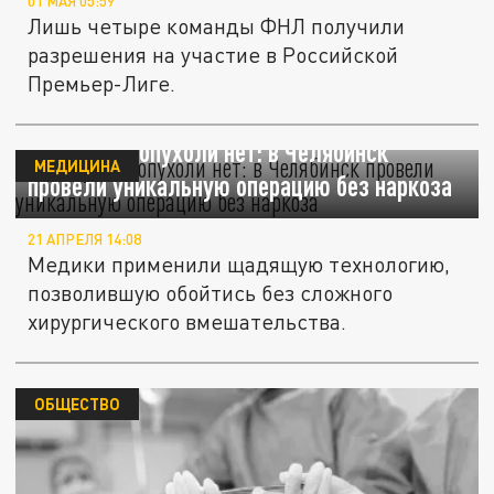
01 МАЯ 05:59
Лишь четыре команды ФНЛ получили
разрешения на участие в Российской
Премьер-Лиге.
6 минут - и опухоли нет: в Челябинск
МЕДИЦИНА
провели уникальную операцию без наркоза
21 АПРЕЛЯ 14:08
Медики применили щадящую технологию,
позволившую обойтись без сложного
хирургического вмешательства.
ОБЩЕСТВО