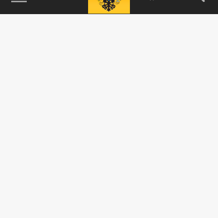
115093, г. Москва, переулок Партийный,
д.1, к.57, стр.3, эт.1, пом.I, ком.45