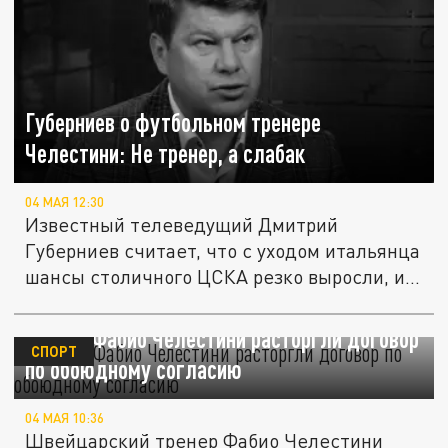
Губерниев о футбольном тренере
Челестини: Не тренер, а слабак
04 МАЯ 12:30
Известный телеведущий Дмитрий
Губерниев считает, что с уходом итальянца
шансы столичного ЦСКА резко выросли, и...
ЦСКА и Фабио Челестини расторгли договор
СПОРТ
по обоюдному согласию
04 МАЯ 10:36
Швейцарский тренер Фабио Челестини