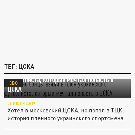
ТЕГ: ЦСКА
Русские бойцы взяли в плен украинского
футболиста, который мечтал попасть в
СВО
ЦСКА
06 ИЮЛЯ 20:19
Хотел в московский ЦСКА, но попал в ТЦК:
история пленного украинского спортсмена.