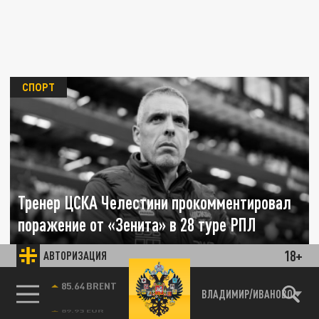
СПОРТ
Тренер ЦСКА Челестини прокомментировал
поражение от «Зенита» в 28 туре РПЛ
18+
АВТОРИЗАЦИЯ
03 МАЯ 03:56
Главный тренер ЦСКА Фабио Челестини
85.64 BRENT
прокомментировал поражение своей
ВЛАДИМИР/ИВАНОВО
команды в матче с «Зенитом» в 28-м туре...