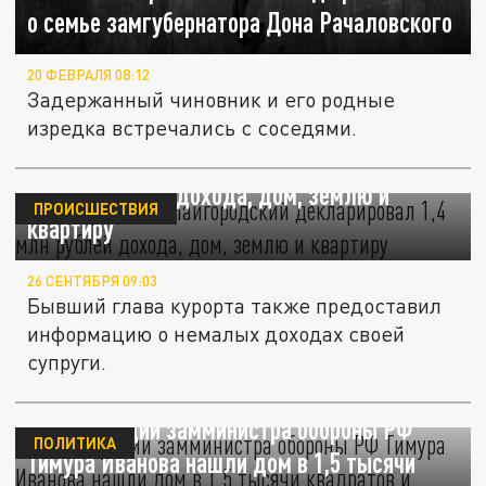
о семье замгубернатора Дона Рачаловского
20 ФЕВРАЛЯ 08:12
Задержанный чиновник и его родные
изредка встречались с соседями.
Экс-мэр Сочи Копайгородский декларировал
1,4 млн рублей дохода, дом, землю и
ПРОИСШЕСТВИЯ
квартиру
26 СЕНТЯБРЯ 09:03
Бывший глава курорта также предоставил
информацию о немалых доходах своей
супруги.
В декларации замминистра обороны РФ
ПОЛИТИКА
Тимура Иванова нашли дом в 1,5 тысячи