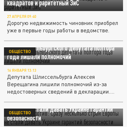
квадратов и раритетный ЗиС
27 АПРЕЛЯ 09:40
Дорогую недвижимость чиновник приобрел
уже в первые годы работы в ведомстве.
Как шлиссельбургского депутата полтора
ОБЩЕСТВО
года лишали полномочий
16 ЯНВАРЯ 13:13
Депутата Шлиссельбурга Алексея
Верещагина лишили полномочий из-за
недостоверных сведений в декларации.
Правда,...
Шестёрка против: Сразу несколько стран
Европы не стали давать Украине гарантий
ОБЩЕСТВО
безопасности