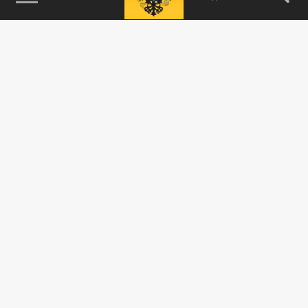
115093, г. Москва, переулок Партийный,
д.1, к.57, стр.3, эт.1, пом.I, ком.45