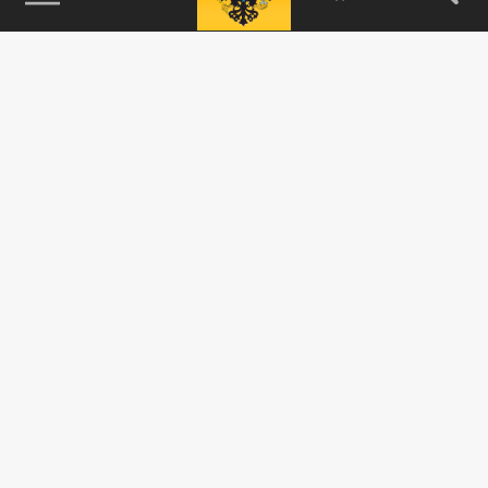
115093, г. Москва, переулок Партийный,
д.1, к.57, стр.3, эт.1, пом.I, ком.45