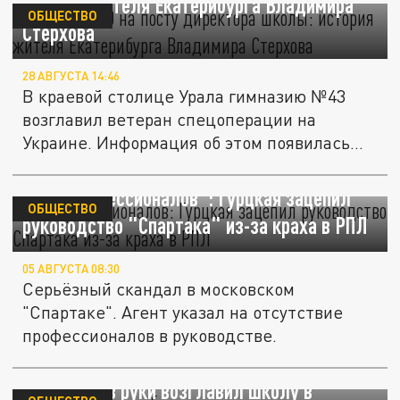
история жителя Екатерибурга Владимира
ОБЩЕСТВО
Стерхова
28 АВГУСТА 14:46
В краевой столице Урала гимназию №43
возглавил ветеран спецоперации на
Украине. Информация об этом появилась...
"Нет профессионалов": Гурцкая зацепил
ОБЩЕСТВО
руководство "Спартака" из-за краха в РПЛ
05 АВГУСТА 08:30
Серьёзный скандал в московском
"Спартаке". Агент указал на отсутствие
профессионалов в руководстве.
Кибердиректор с боевым прошлым: как
ветеран без руки возглавил школу в