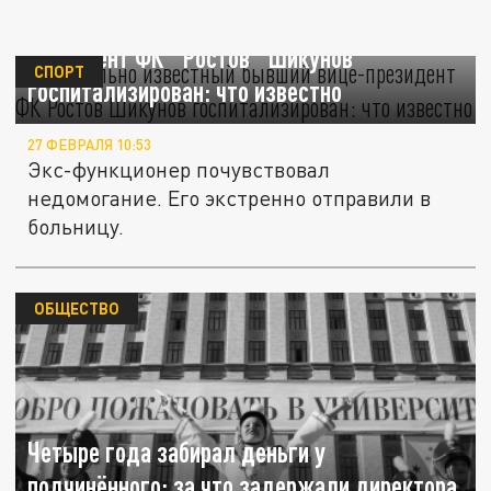
Скандально известный бывший вице-
президент ФК "Ростов" Шикунов
СПОРТ
госпитализирован: что известно
27 ФЕВРАЛЯ 10:53
Экс-функционер почувствовал
недомогание. Его экстренно отправили в
больницу.
ОБЩЕСТВО
Четыре года забирал деньги у
подчинённого: за что задержали директора