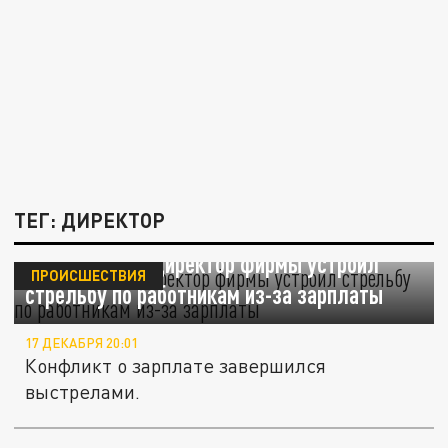
ТЕГ: ДИРЕКТОР
В Волгограде директор фирмы устроил
ПРОИСШЕСТВИЯ
стрельбу по работникам из-за зарплаты
17 ДЕКАБРЯ 20:01
Конфликт о зарплате завершился
выстрелами.
Ветеран СВО на посту директора школы: