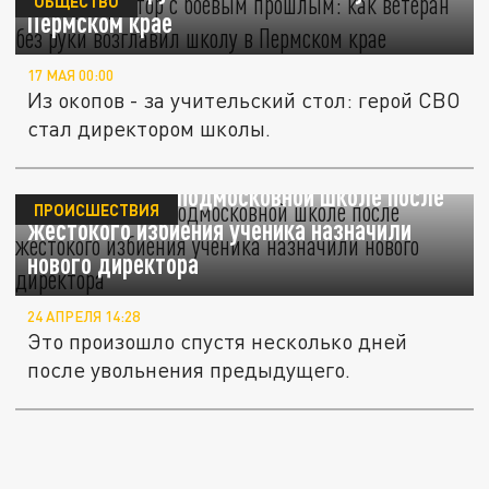
ОБЩЕСТВО
Пермском крае
17 МАЯ 00:00
Из окопов - за учительский стол: герой СВО
стал директором школы.
В скандальной подмосковной школе после
ПРОИСШЕСТВИЯ
жестокого избиения ученика назначили
нового директора
24 АПРЕЛЯ 14:28
Это произошло спустя несколько дней
после увольнения предыдущего.