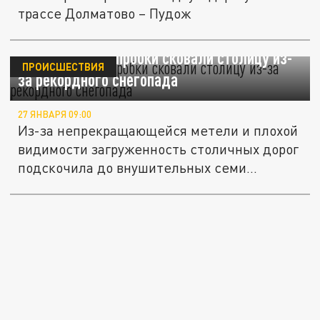
трассе Долматово – Пудож
Семибалльные пробки сковали столицу из-
ПРОИСШЕСТВИЯ
за рекордного снегопада
27 ЯНВАРЯ 09:00
Из-за непрекращающейся метели и плохой
видимости загруженность столичных дорог
подскочила до внушительных семи...