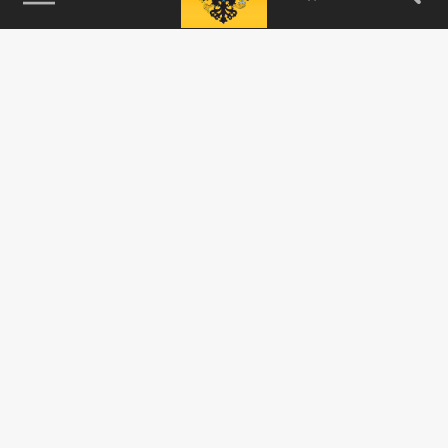
115093, г. Москва, переулок Партийный,
д.1, к.57, стр.3, эт.1, пом.I, ком.45