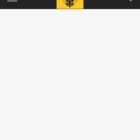
115093, г. Москва, переулок Партийный,
д.1, к.57, стр.3, эт.1, пом.I, ком.45