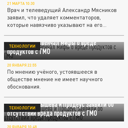
21 МАРТА 10:30
Врач и телеведущий Александр Мясников
заявил, что удаляет комментаторов,
которые навязчиво указывают на его...
Биохимик развенчал мифы о вреде
ТЕХНОЛОГИИ
продуктов с ГМО
20 ЯНВАРЯ 22:55
По мнению учёного, устоявшееся в
обществе мнение не имеет научного
обоснования.
Доктора Малышева и Продеус заявили об
ТЕХНОЛОГИИ
отсутствии вреда продуктов с ГМО
20 ЯНВАРЯ 10:48