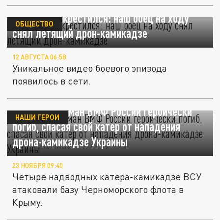
Сбил и перекрестился: наш боец на ходу
ОБЩЕСТВО
снял летящий дрон-камикадзе
12 АВГУСТА 06:58
Уникальное видео боевого эпизода
появилось в сети.
Старший мичман ВМФ России героически
НАШИ ГЕРОИ
погиб, спасая свой катер от нападения
дрона-камикадзе Украины
23 НОЯБРЯ 09:40
Четыре надводных катера-камикадзе ВСУ
атаковали базу Черноморского флота в
Крыму.