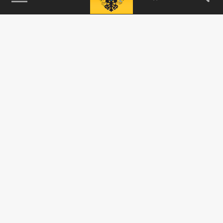
115093, г. Москва, переулок Партийный,
д.1, к.57, стр.3, эт.1, пом.I, ком.45