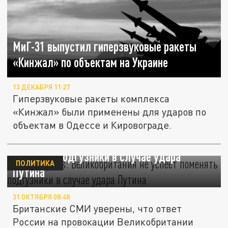
МиГ-31 выпустил гиперзвуковые ракеты
«Кинжал» по объектам на Украине
13 ДЕКАБРЯ 11:27
Гиперзвуковые ракеты комплекса
«Кинжал» были применены для ударов по
объектам в Одессе и Кировограде.
Daily Express: Великобритания не успеет
поменять подгузники в случае удара
ПОЛИТИКА
Путина
31 ОКТЯБРЯ 08:48
Британские СМИ уверены, что ответ
России на провокации Великобритании