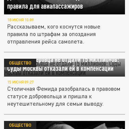
правила для авиапассажиров
18 ИЮНЯ 10:09
Рассказываем, кого коснутся новые
правила по штрафам за опоздания
отправления рейса самолета.
Вдове вагнеровца не отдали 15 миллионов:
ОБЩЕСТВО
Суды Москвы отказали ей в компенсации
15 ИЮНЯ 09:27
Столичная Фемида разобралась в правовом
статусе добровольца и пришла к
неутешительному для семьи выводу.
ОБЩЕСТВО