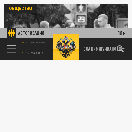
ОБЩЕСТВО
18+
АВТОРИЗАЦИЯ
85.64 BRENT
ВЛАДИМИР/ИВАНОВО
Компенсация по советским вкладам: кому
выплатят
18 МАЯ 12:52
Специалисты рассказали, как получить
компенсацию по старым вкладам
ОБЩЕСТВО