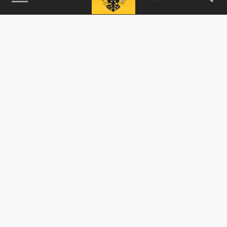
115093, г. Москва, переулок Партийный,
д.1, к.57, стр.3, эт.1, пом.I, ком.45