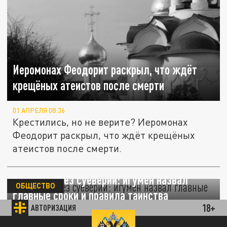
Иеромонах Феодорит раскрыл, что ждёт
крещёных атеистов после смерти
01 АПРЕЛЯ 08:36
Крестились, но не верите? Иеромонах
Феодорит раскрыл, что ждёт крещёных
атеистов после смерти.
Крещение без суеверий: игумен назвал
ОБЩЕСТВО
главные сроки и правила таинства
18+
АВТОРИЗАЦИЯ
29 МАРТА 10:07