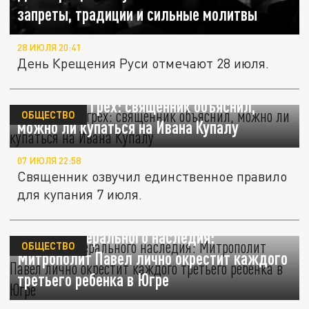
запреты, традиции и сильные молитвы
28 ИЮЛЯ 20:41
День Крещения Руси отмечают 28 июля.
Грех или не грех: священник объяснил,
ОБЩЕСТВО
можно ли купаться на Ивана Купалу
07 ИЮЛЯ 22:58
Священник озвучил единственное правило
для купания 7 июля.
Против либерального наследия:
ОБЩЕСТВО
Митрополит Павел лично окрестит каждого
третьего ребенка в Югре