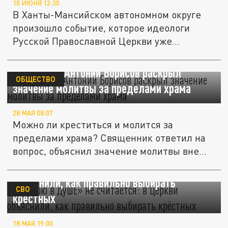
10 ИЮНЯ 12:30
В Ханты-Мансийском автономном округе
произошло событие, которое идеологи
Русской Православной Церкви уже...
Священник Антоний Борисов раскрыл
ОБЩЕСТВО
значение молитвы за пределами храма
28 МАЯ 08:07
Можно ли креститься и молится за
пределами храма? Священник ответил на
вопрос, объяснил значение молитвы вне...
«Я верю в душЕ» не считается: в Церкви
объяснили, как правильно выбирать
СВО
крёстных
18 МАЯ 19:00