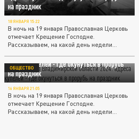
на праздник
18 ЯНВАРЯ 15:22
В ночь на 19 января Православная Церковь
отмечает Крещение Господне.
Рассказываем, на какой день недели...
Крещение во Владимирской области 2024:
адреса купелей - где окунуться в прорубь
ОБЩЕСТВО
на праздник
16 ЯНВАРЯ 21:05
В ночь на 19 января Православная Церковь
отмечает Крещение Господне.
Рассказываем, на какой день недели...