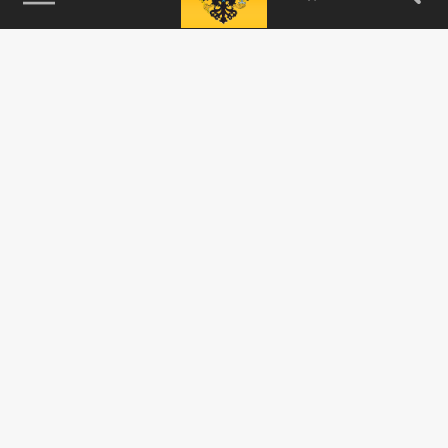
115093, г. Москва, переулок Партийный,
д.1, к.57, стр.3, эт.1, пом.I, ком.45