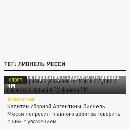
ТЕГ: ЛИОНЕЛЬ МЕССИ
«Разговаривай с уважением»: Месси
вступил в перепалку с судьей в 1/4 финала
СПОРТ
ЧМ
12 ИЮЛЯ 10:58
Капитан сборной Аргентины Лионель
Месси попросил главного арбитра говорить
с ним с уважением.