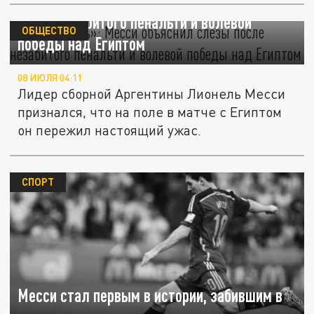
«Испугались»: Месси объяснил слезы
после незабитого пенальти и волевой
ОБЩЕСТВО
победы над Египтом
08 ИЮЛЯ 04:11
Лидер сборной Аргентины Лионель Месси
признался, что на поле в матче с Египтом
он пережил настоящий ужас.
СПОРТ
Месси стал первым в истории, забившим в