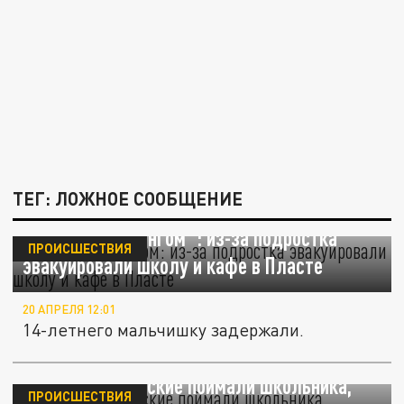
ТЕГ: ЛОЖНОЕ СООБЩЕНИЕ
Увлёкся "сватингом": из-за подростка
ПРОИСШЕСТВИЯ
эвакуировали школу и кафе в Пласте
20 АПРЕЛЯ 12:01
14-летнего мальчишку задержали.
Карма: полицейские поймали школьника,
ПРОИСШЕСТВИЯ