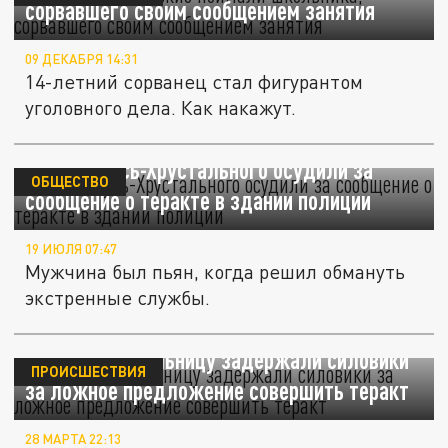
сорвавшего своим сообщением занятия
09 ДЕКАБРЯ 14:31
14-летний сорванец стал фигурантом
уголовного дела. Как накажут.
Жителя Гусь-Хрустального осудили за
ОБЩЕСТВО
сообщение о теракте в здании полиции
19 ИЮЛЯ 07:47
Мужчина был пьян, когда решил обмануть
экстренные службы.
В Хакасии школьницу задержали силовики
ПРОИСШЕСТВИЯ
за ложное предложение совершить теракт
28 МАРТА 22:13