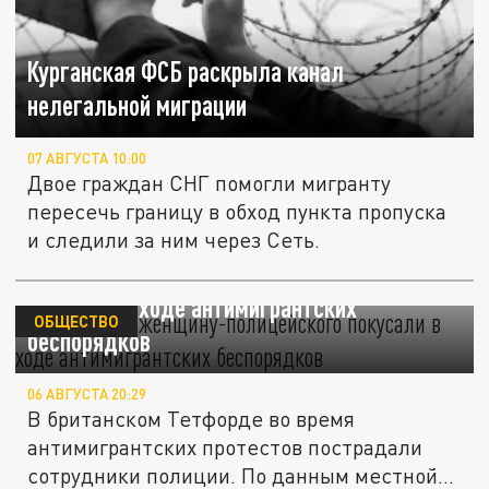
Курганская ФСБ раскрыла канал
нелегальной миграции
07 АВГУСТА 10:00
Двое граждан СНГ помогли мигранту
пересечь границу в обход пункта пропуска
и следили за ним через Сеть.
В Британии женщину-полицейского
покусали в ходе антимигрантских
ОБЩЕСТВО
беспорядков
06 АВГУСТА 20:29
В британском Тетфорде во время
антимигрантских протестов пострадали
сотрудники полиции. По данным местной...