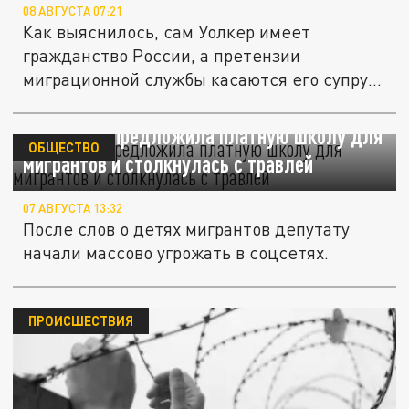
08 АВГУСТА 07:21
Как выяснилось, сам Уолкер имеет
гражданство России, а претензии
миграционной службы касаются его супруги
и...
Воропаева предложила платную школу для
ОБЩЕСТВО
мигрантов и столкнулась с травлей
07 АВГУСТА 13:32
После слов о детях мигрантов депутату
начали массово угрожать в соцсетях.
ПРОИСШЕСТВИЯ