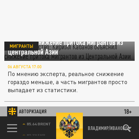
"Некое лукавство": Кирилл Кабанов
объяснил снижение притока мигрантов из
МИГРАНТЫ
Центральной Азии
06 АВГУСТА 17:00
По мнению эксперта, реальное снижение
гораздо меньше, а часть мигрантов просто
выпадает из статистики.
18+
АВТОРИЗАЦИЯ
ПРОИСШЕСТВИЯ
85.64 BRENT
ВЛАДИМИР/ИВАНОВО