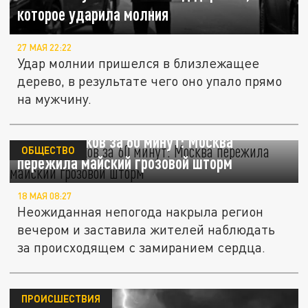
которое ударила молния
27 МАЯ 22:22
Удар молнии пришелся в близлежащее
дерево, в результате чего оно упало прямо
на мужчину.
30 мм осадков за 60 минут: Москва
ОБЩЕСТВО
пережила майский грозовой шторм
18 МАЯ 08:27
Неожиданная непогода накрыла регион
вечером и заставила жителей наблюдать
за происходящем с замиранием сердца.
ПРОИСШЕСТВИЯ