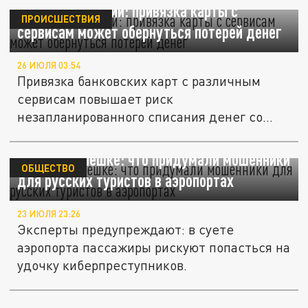
Юрист Хаминский: привязка карты с
ПРОИСШЕСТВИЯ
сервисам может обернуться потерей денег
26 ИЮЛЯ 03:54
Привязка банковских карт с различным
сервисам повышает риск
незапланированного списания денег со
счета.
Обман на спешке: что придумали мошенники
ОБЩЕСТВО
для русских туристов в аэропортах
23 ИЮЛЯ 23:26
Эксперты предупреждают: в суете
аэропорта пассажиры рискуют попасться на
удочку киберпреступников.