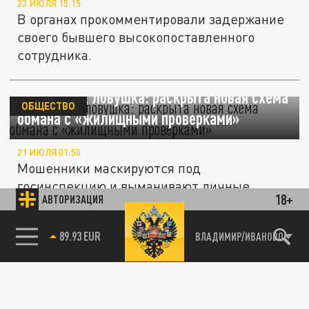
23 ИЮЛЯ 15:15
В органах прокомментировали задержание
своего бывшего высокопоставленного
сотрудника.
Осторожно, ловушка: раскрыта новая схема
ОБЩЕСТВО
обмана с «жилищными проверками»
21 ИЮЛЯ 01:50
Мошенники маскируются под
госинспекцию и выманивают личные
18+
АВТОРИЗАЦИЯ
данные через фишинговые ссылки.
"Наличные" и золотые слитки почти на
ВЛАДИМИР/ИВАНОВО
89.93 EUR
85.64 BRENT
более 95 миллионов рублей: в Питере 79-
ПРОИСШЕСТВИЯ
летний пенсионер стал жертвой
мошенников