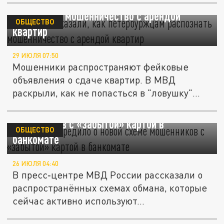
В МВД рассказали, как петербуржцам
распознать мошенничество с арендой
ОБЩЕСТВО
квартир
29 ИЮЛЯ 07:50
Мошенники распространяют фейковые
объявления о сдаче квартир. В МВД
раскрыли, как не попасться в "ловушку"
при...
МВД предупредило о новой схеме
мошенников с «забытой» картой в
ОБЩЕСТВО
банкомате
26 ИЮЛЯ 04:40
В пресс‑центре МВД России рассказали о
распространённых схемах обмана, которые
сейчас активно используют...