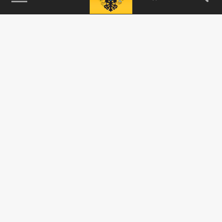
115093, г. Москва, переулок Партийный,
д.1, к.57, стр.3, эт.1, пом.I, ком.45